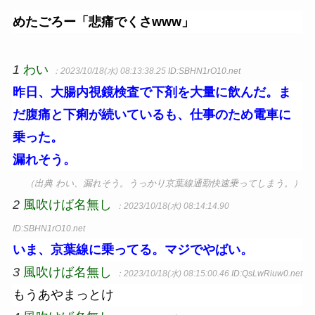
めたごろー「悲痛でくさwww」
1
わい
：2023/10/18(水) 08:13:38.25
ID:SBHN1rO10.net
昨日、大腸内視鏡検査で下剤を大量に飲んだ。ま
だ腹痛と下痢が続いているも、仕事のため電車に
乗った。
漏れそう。
（出典 わい、漏れそう。うっかり京葉線通勤快速乗ってしまう。）
2
風吹けば名無し
：2023/10/18(水) 08:14:14.90
ID:SBHN1rO10.net
いま、京葉線に乗ってる。マジでやばい。
3
風吹けば名無し
：2023/10/18(水) 08:15:00.46
ID:QsLwRiuw0.net
もうあやまっとけ