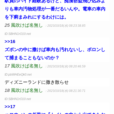
駅員のバイト経験あるけど、痴漢窃盗飛び込みよ
りも車内汚物処理が一番だるいんや。電車の車内
を下痢まみれにするわけには。
25
風吹けば名無し
：2023/10/18(水) 08:23:38.85
ID:SBHN1rO10.net
>>16
ズボンの中に撒けば車内も汚れないし、ボロンし
て捕まることもないのか？
17
風吹けば名無し
：2023/10/18(水) 08:20:46.59
ID:pbWHEeQk0.net
ディズニーランドに撒き散らせ
18
風吹けば名無し
：2023/10/18(水) 08:21:30.71
ID:SBHN1rO10.net
>>17