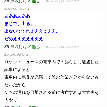
34
風吹けば名無し
：2023/10/18(水) 08:27:31.88
ID:SBHN1rO10.net
ああああああ
まじで、出る。
出ないでくれええええええ。
だめえええええええ
35
風吹けば名無し
：2023/10/18(水) 08:28:21.82
ID:4nK6ul6W0.net
ロケットニュースの電車内で＊漏らしに遭遇した
記事によると
電車内に悪臭が充満して誰の仕業か分からないみ
たいだから
ケツの汚れを目撃される前に逃亡すれば大丈夫そ
うやで