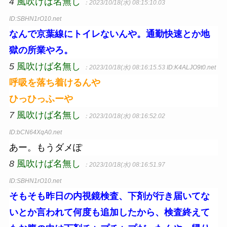
4
風吹けば名無し
：2023/10/18(水) 08:15:10.03
ID:SBHN1rO10.net
なんで京葉線にトイレないんや。通勤快速とか地
獄の所業やろ。
5
風吹けば名無し
：2023/10/18(水) 08:16:15.53
ID:K4ALJO9t0.net
呼吸を落ち着けるんや
ひっひっふーや
7
風吹けば名無し
：2023/10/18(水) 08:16:52.02
ID:bCN64XqA0.net
あー。もうダメぽ
8
風吹けば名無し
：2023/10/18(水) 08:16:51.97
ID:SBHN1rO10.net
そもそも昨日の内視鏡検査、下剤が行き届いてな
いとか言われて何度も追加したから、検査終えて