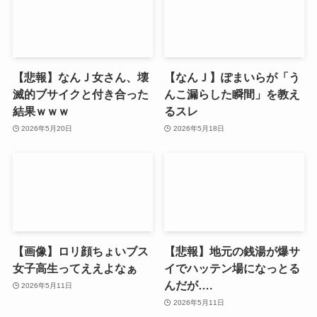
【悲報】なんＪ女さん、壊
【なんＪ】ぽまいらが「う
滅的ブサイクと付き合った
んこ漏らした瞬間」を教え
結果ｗｗｗ
るスレ
2026年5月20日
2026年5月18日
【画像】ロリ顔ちょいブス
【悲報】地元の銭湯が爆サ
女子高生ってええよなぁ
イでハッテン場になっとる
んだが….
2026年5月11日
2026年5月11日