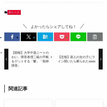
Bリーグ
よかったらシェアしてね！
【朗報】大学中退ニートの
わい、障害者僕二級の手帳
【悲報】新人の女の子にラ
をゲットする「鬱」「精神
イン聞いたら断られたwww
障害」
関連記事