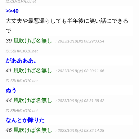
ID:CUxtLHRI0.net
>>40
大丈夫や最悪漏らしても半年後に笑い話にできる
で
39
風吹けば名無し
：2023/10/18(水) 08:29:03.54
ID:SBHN1rO10.net
がああああ。
41
風吹けば名無し
：2023/10/18(水) 08:30:11.06
ID:SBHN1rO10.net
ぬう
44
風吹けば名無し
：2023/10/18(水) 08:31:38.42
ID:SBHN1rO10.net
なんとか降りた
46
風吹けば名無し
：2023/10/18(水) 08:32:14.28