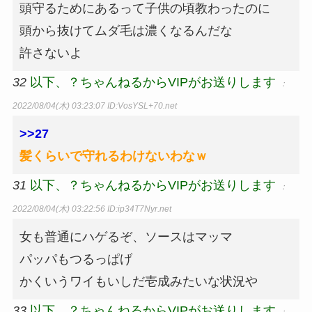
頭守るためにあるって子供の頃教わったのに
頭から抜けてムダ毛は濃くなるんだな
許さないよ
32
以下、？ちゃんねるからVIPがお送りします
：
2022/08/04(木) 03:23:07
ID:VosYSL+70.net
>>27
髪くらいで守れるわけないわなｗ
31
以下、？ちゃんねるからVIPがお送りします
：
2022/08/04(木) 03:22:56
ID:ip34T7Nyr.net
女も普通にハゲるぞ、ソースはマッマ
パッパもつるっぱげ
かくいうワイもいしだ壱成みたいな状況や
33
以下、？ちゃんねるからVIPがお送りします