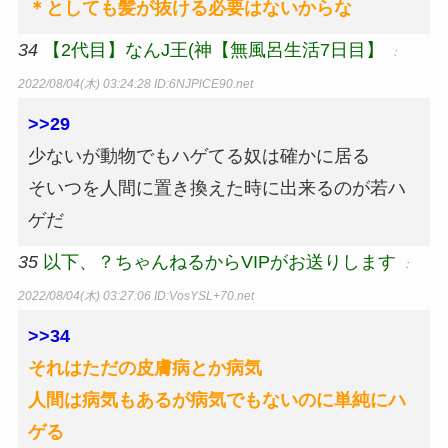
＊としても髪が抜ける必要はないからな
34
【2代目】な︎︎︎︎ん︎︎J王(神【無風呂生活7日目】
：
2022/08/04(木) 03:24:28
ID:6NJPlCE90.net
>>29
少ないが動物でもハゲてる奴は確かに居る
そいつを人間に置き換えた時に出来るのが若ハ
ゲだ
35
以下、？ちゃんねるからVIPがお送りします
：
2022/08/04(木) 03:27:06
ID:VosYSL+70.net
>>34
それはただの皮膚病とか病気
人間は病気もあるが病気でもないのに単純にハ
ゲる