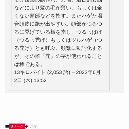
などにより髪の毛が薄い、もしくは全
くない頭部などを指す。また
ハゲ
た場
合頭皮に艶が出やすい。頭部がつるつ
るに禿げている様を指し、つるっぱげ
（つるっ禿げ）もしくはツル
ハゲ
（つ
る禿げ）とも呼ぶ。頻繁に動詞化する
が、その際「禿」の字が使われること
は稀である。
13キロバイト (2,053 語) – 2022年6月
2日 (木) 13:52
Bリーグ
ハゲ