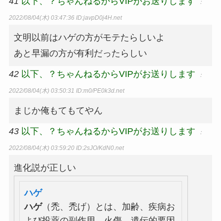
41
以下、？ちゃんねるからVIPがお送りします
：
2022/08/04(木) 03:47:36
ID:javpD0j4H.net
文明以前はハゲの方がモテたらしいよ
あと早漏の方が有利だったらしい
42
以下、？ちゃんねるからVIPがお送りします
：
2022/08/04(木) 03:50:31
ID:m0/PE0k3d.net
まじか俺もてもてやん
43
以下、？ちゃんねるからVIPがお送りします
：
2022/08/04(木) 03:59:20
ID:2sJO/KdN0.net
進化説が正しい
ハゲ
ハゲ
（禿、禿げ）とは、加齢、疾病お
よび投薬の副作用、火傷、遺伝的要因