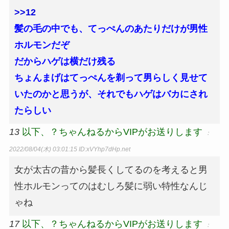
>>12
髪の毛の中でも、てっぺんのあたりだけが男性
ホルモンだぞ
だからハゲは横だけ残る
ちょんまげはてっぺんを剃って男らしく見せて
いたのかと思うが、それでもハゲはバカにされ
たらしい
13
以下、？ちゃんねるからVIPがお送りします
：
2022/08/04(木) 03:01:15
ID:xVYhp7dHp.net
女が太古の昔から髪長くしてるのを考えると男
性ホルモンってのはむしろ髪に弱い特性なんじ
ゃね
17
以下、？ちゃんねるからVIPがお送りします
：