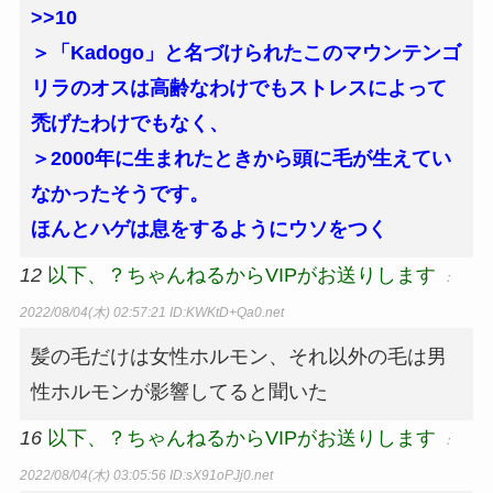
>>10
＞「Kadogo」と名づけられたこのマウンテンゴ
リラのオスは高齢なわけでもストレスによって
禿げたわけでもなく、
＞2000年に生まれたときから頭に毛が生えてい
なかったそうです。
ほんとハゲは息をするようにウソをつく
12
以下、？ちゃんねるからVIPがお送りします
：
2022/08/04(木) 02:57:21
ID:KWKtD+Qa0.net
髪の毛だけは女性ホルモン、それ以外の毛は男
性ホルモンが影響してると聞いた
16
以下、？ちゃんねるからVIPがお送りします
：
2022/08/04(木) 03:05:56
ID:sX91oPJj0.net