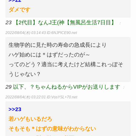
>>22
ダメです
23
【2代目】な︎︎︎︎ん︎︎J王(神【無風呂生活7日目】
：
2022/08/04(木) 03:14:43
ID:6NJPlCE90.net
生物学的に見た時の寿命の急成長により
ハゲ始めには＊はずだったのが～
ってのどう？適当に考えたけど結構これっぽそ
うじゃない？
29
以下、？ちゃんねるからVIPがお送りします
：
2022/08/04(木) 03:22:01
ID:VosYSL+70.net
>>23
若ハゲもいるだろ
そもそも＊はずの意味がわからない