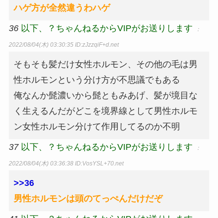
ハゲ方が全然違うわハゲ
36
以下、？ちゃんねるからVIPがお送りします
：
2022/08/04(木) 03:30:35
ID:zJzzqiF+d.net
そもそも髪だけ女性ホルモン、その他の毛は男
性ホルモンという分け方が不思議でもある
俺なんか髭濃いから髭ともみあげ、髪が境目な
く生えるんだがどこを境界線として男性ホルモ
ン女性ホルモン分けて作用してるのか不明
37
以下、？ちゃんねるからVIPがお送りします
：
2022/08/04(木) 03:36:38
ID:VosYSL+70.net
>>36
男性ホルモンは頭のてっぺんだけだぞ