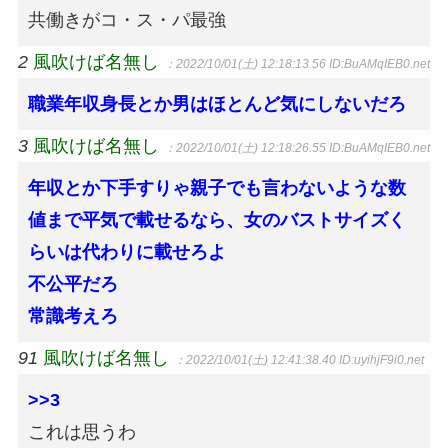
共働きがコ・ス・パ最強
2
風吹けば名無し
：2022/10/01(土) 12:18:13.56
ID:BuAMqIEB0.net
職業年収身長とか男はほとんど気にしないだろ
3
風吹けば名無し
：2022/10/01(土) 12:18:26.55
ID:BuAMqIEB0.net
年収とか下手すりゃ親子でも言わないような数
値まで平気で載せるなら、女のバストサイズく
らいは代わりに載せろよ
不公平だろ
常識考えろ
91
風吹けば名無し
：2022/10/01(土) 12:41:38.40
ID:uyihjF9i0.net
>>3
これは思うわ