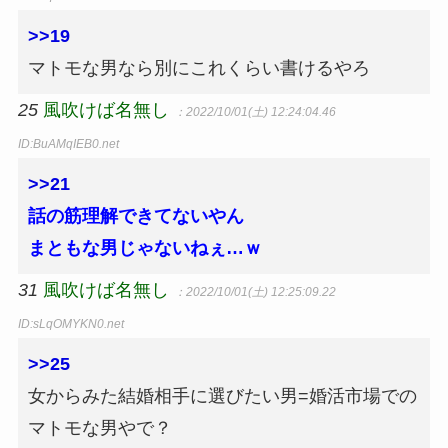
>>19
マトモな男なら別にこれくらい書けるやろ
25
風吹けば名無し
：2022/10/01(土) 12:24:04.46
ID:BuAMqIEB0.net
>>21
話の筋理解できてないやん
まともな男じゃないねぇ…ｗ
31
風吹けば名無し
：2022/10/01(土) 12:25:09.22
ID:sLqOMYKN0.net
>>25
女からみた結婚相手に選びたい男=婚活市場での
マトモな男やで？