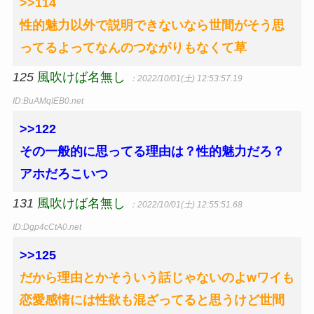
>>114
性的魅力以外で説明できないなら世間がそう思
ってるよってなんのつながりもなくて草
125
風吹けば名無し
：2022/10/01(土) 12:53:57.19
ID:BuAMqIEB0.net
>>122
その一般的に思ってる理由は？性的魅力だろ？
アホだろこいつ
131
風吹けば名無し
：2022/10/01(土) 12:55:51.68
ID:Dgp4cCtA0.net
>>125
だから理由とかそういう話じゃないのよwワイも
恋愛感情には性欲も混ざってると思うけど世間