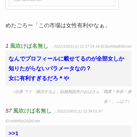
めたごろー「この市場は女性有利やなぁ」
1
風吹けば名無し
：2022/10/01(土) 12:17:54.34
ID:BuAMqIEB0.net
なんでプロフィールに載せてるのが全部女しか
知りたがらないパラメータなの？
女に有利すぎるだろ＊や
（出典 ワイ「婚活するよ」結婚相談所のおばさん「職業！年収！身
長！」←は？）
57
風吹けば名無し
：2022/10/01(土) 12:34:01.97
ID:mMHNzGAD0.net
>>1