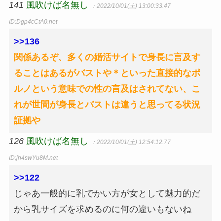
141
風吹けば名無し
：2022/10/01(土) 13:00:33.47
ID:Dgp4cCtA0.net
>>136
関係あるぞ、多くの婚活サイトで身長に言及す
ることはあるがバストや＊といった直接的なポ
ルノという意味での性の言及はされてない、こ
れが世間が身長とバストは違うと思ってる状況
証拠や
126
風吹けば名無し
：2022/10/01(土) 12:54:12.77
ID:jh4swYu8M.net
>>122
じゃあ一般的に乳でかい方が女として魅力的だ
から乳サイズを求めるのに何の違いもないね