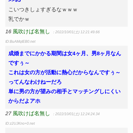
>>95
こいつきしょすぎるなｗｗｗ
乳でかｗ
16
風吹けば名無し
：2022/10/01(土) 12:21:49.66
ID:BuAMqIEB0.net
成婚までにかかる期間は女4ヶ月、男8ヶ月なん
ですぅ～
これは女の方が活動に熱心だからなんですぅ～
ってんなわけねーだろ
単に男の方が望みの相手とマッチングしにくい
からだよアホ
27
風吹けば名無し
：2022/10/01(土) 12:24:24.34
ID:z2UJKno+0.net