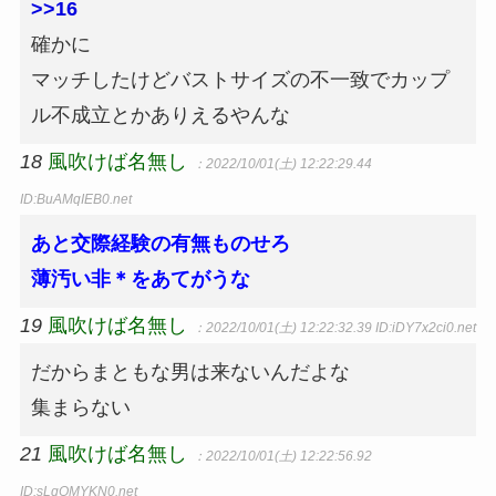
>>16
確かに
マッチしたけどバストサイズの不一致でカップ
ル不成立とかありえるやんな
18
風吹けば名無し
：2022/10/01(土) 12:22:29.44
ID:BuAMqIEB0.net
あと交際経験の有無ものせろ
薄汚い非＊をあてがうな
19
風吹けば名無し
：2022/10/01(土) 12:22:32.39
ID:iDY7x2ci0.net
だからまともな男は来ないんだよな
集まらない
21
風吹けば名無し
：2022/10/01(土) 12:22:56.92
ID:sLqOMYKN0.net