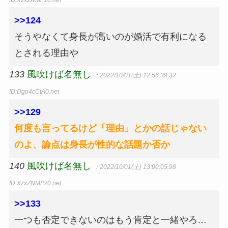
ID:XzxZNMPz0.net
>>124
そうやなくて身長が高いのが婚活で有利になる
とされる理由や
133
風吹けば名無し
：2022/10/01(土) 12:56:39.32
ID:Dgp4cCtA0.net
>>129
何度も言ってるけど「理由」とかの話じゃない
のよ、論点は身長が性的な話題か否か
140
風吹けば名無し
：2022/10/01(土) 13:00:05.98
ID:XzxZNMPz0.net
>>133
一つも否定できないのはもう肯定と一緒やろ…