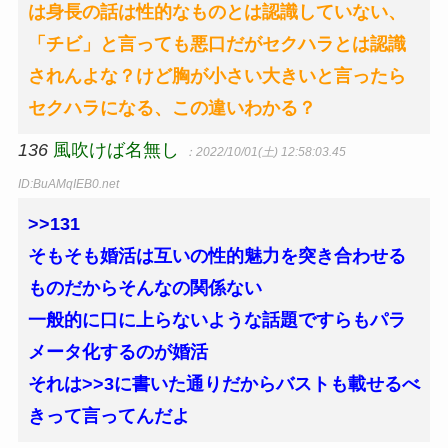
は身長の話は性的なものとは認識していない、
「チビ」と言っても悪口だがセクハラとは認識
されんよな？けど胸が小さい大きいと言ったら
セクハラになる、この違いわかる？
136
風吹けば名無し
：2022/10/01(土) 12:58:03.45
ID:BuAMqIEB0.net
>>131
そもそも婚活は互いの性的魅力を突き合わせる
ものだからそんなの関係ない
一般的に口に上らないような話題ですらもパラ
メータ化するのが婚活
それは>>3に書いた通りだからバストも載せるべ
きって言ってんだよ