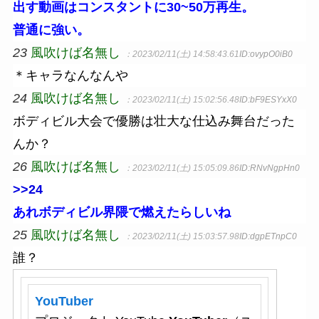
出す動画はコンスタントに30~50万再生。
普通に強い。
23
風吹けば名無し
：2023/02/11(土) 14:58:43.61
ID:ovypO0iB0
＊キャラなんなんや
24
風吹けば名無し
：2023/02/11(土) 15:02:56.48
ID:bF9ESYxX0
ボディビル大会で優勝は壮大な仕込み舞台だった
んか？
26
風吹けば名無し
：2023/02/11(土) 15:05:09.86
ID:RNvNgpHn0
>>24
あれボディビル界隈で燃えたらしいね
25
風吹けば名無し
：2023/02/11(土) 15:03:57.98
ID:dgpETnpC0
誰？
YouTuber