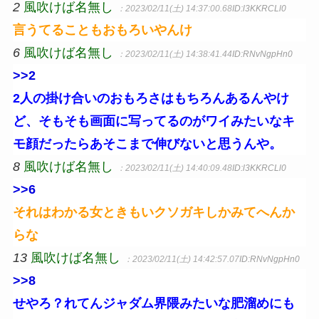
2
風吹けば名無し
：2023/02/11(土) 14:37:00.68
ID:l3KKRCLl0
言うてることもおもろいやんけ
6
風吹けば名無し
：2023/02/11(土) 14:38:41.44
ID:RNvNgpHn0
>>2
2人の掛け合いのおもろさはもちろんあるんやけ
ど、そもそも画面に写ってるのがワイみたいなキ
モ顔だったらあそこまで伸びないと思うんや。
8
風吹けば名無し
：2023/02/11(土) 14:40:09.48
ID:l3KKRCLl0
>>6
それはわかる女ときもいクソガキしかみてへんか
らな
13
風吹けば名無し
：2023/02/11(土) 14:42:57.07
ID:RNvNgpHn0
>>8
せやろ？れてんジャダム界隈みたいな肥溜めにも