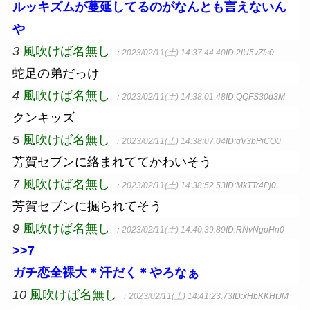
ルッキズムが蔓延してるのがなんとも言えないん
や
3
風吹けば名無し
：2023/02/11(土) 14:37:44.40
ID:2lU5vZfs0
蛇足の弟だっけ
4
風吹けば名無し
：2023/02/11(土) 14:38:01.48
ID:QQFS30d3M
クンキッズ
5
風吹けば名無し
：2023/02/11(土) 14:38:07.04
ID:qV3bPjCQ0
芳賀セブンに絡まれててかわいそう
7
風吹けば名無し
：2023/02/11(土) 14:38:52.53
ID:MkTTr4Pj0
芳賀セブンに掘られてそう
9
風吹けば名無し
：2023/02/11(土) 14:40:39.89
ID:RNvNgpHn0
>>7
ガチ恋全裸大＊汗だく＊やろなぁ
10
風吹けば名無し
：2023/02/11(土) 14:41:23.73
ID:xHbKKHtJM