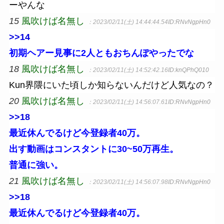
ーやんな
15
風吹けば名無し
：2023/02/11(土) 14:44:44.54
ID:RNvNgpHn0
>>14
初期ヘアー見事に2人ともおちんぽやったでな
18
風吹けば名無し
：2023/02/11(土) 14:52:42.16
ID:knQPhQ010
Kun界隈にいた頃しか知らないんだけど人気なの？
20
風吹けば名無し
：2023/02/11(土) 14:56:07.61
ID:RNvNgpHn0
>>18
最近休んでるけど今登録者40万。
出す動画はコンスタントに30~50万再生。
普通に強い。
21
風吹けば名無し
：2023/02/11(土) 14:56:07.98
ID:RNvNgpHn0
>>18
最近休んでるけど今登録者40万。