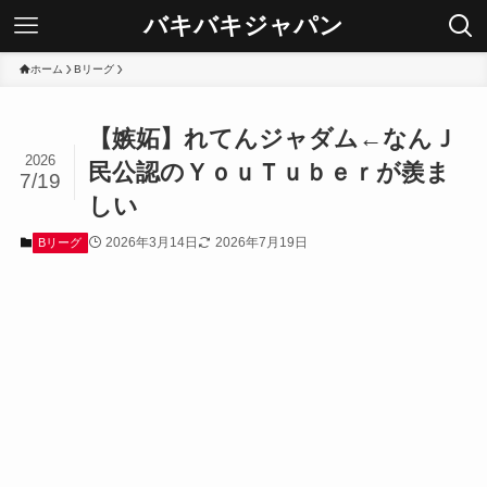
バキバキジャパン
ホーム
Bリーグ
【嫉妬】れてんジャダム←なんＪ
2026
民公認のＹｏｕＴｕｂｅｒが羨ま
7/19
しい
2026年3月14日
2026年7月19日
Bリーグ