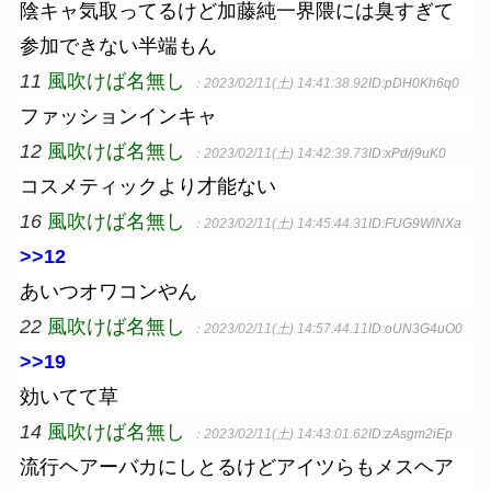
陰キャ気取ってるけど加藤純一界隈には臭すぎて
参加できない半端もん
11
風吹けば名無し
：2023/02/11(土) 14:41:38.92
ID:pDH0Kh6q0
ファッションインキャ
12
風吹けば名無し
：2023/02/11(土) 14:42:39.73
ID:xPd/j9uK0
コスメティックより才能ない
16
風吹けば名無し
：2023/02/11(土) 14:45:44.31
ID:FUG9WlNXa
>>12
あいつオワコンやん
22
風吹けば名無し
：2023/02/11(土) 14:57:44.11
ID:oUN3G4uO0
>>19
効いてて草
14
風吹けば名無し
：2023/02/11(土) 14:43:01.62
ID:zAsgm2iEp
流行ヘアーバカにしとるけどアイツらもメスヘア