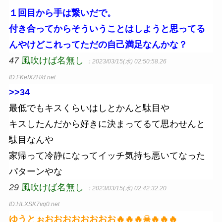
１回目から手は繋いだで。
付き合ってからそういうことはしようと思ってる
んやけどこれってただの自己満足なんかな？
47
風吹けば名無し
：2023/03/15(水) 02:50:58.26
ID:FKeIXZH/d.net
>>34
最低でもキスくらいはしとかんと駄目や
キスしたんだから好きに決まってるて思わせんと
駄目なんや
家帰って冷静になってイッチ気持ち悪いてなった
パターンやな
29
風吹けば名無し
：2023/03/15(水) 02:42:32.20
ID:HLXSK7vq0.net
ゆうとぉおおおおおおおお🔥🔥🔥☠🔥🔥🔥