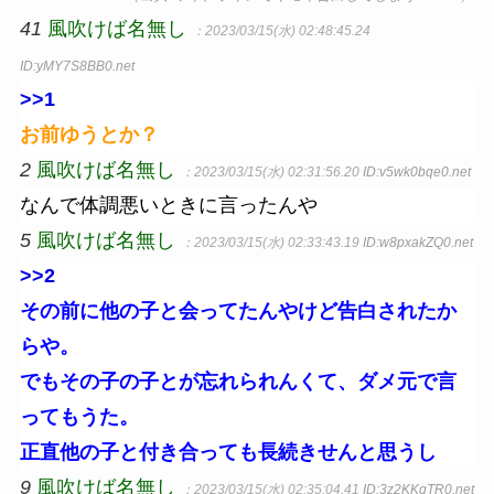
41
風吹けば名無し
：2023/03/15(水) 02:48:45.24
ID:yMY7S8BB0.net
>>1
お前ゆうとか？
2
風吹けば名無し
：2023/03/15(水) 02:31:56.20
ID:v5wk0bqe0.net
なんで体調悪いときに言ったんや
5
風吹けば名無し
：2023/03/15(水) 02:33:43.19
ID:w8pxakZQ0.net
>>2
その前に他の子と会ってたんやけど告白されたか
らや。
でもその子の子とが忘れられんくて、ダメ元で言
ってもうた。
正直他の子と付き合っても長続きせんと思うし
9
風吹けば名無し
：2023/03/15(水) 02:35:04.41
ID:3z2KKqTR0.net