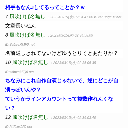
相手もなんJしてるってことか？ｗ
7
風吹けば名無し
：2023/03/15(水) 02:34:47.60
ID:rAF0bgILM.net
文章長いねん
8
風吹けば名無し
：2023/03/15(水) 02:34:58.09
ID:SaUreRMF0.net
名前隠しきれてないけどゆうとりくとあたりか？
10
風吹けば名無し
：2023/03/15(水) 02:35:05.35
ID:w8pxakZQ0.net
ちなみにこれ自作自演じゃないで、逆にどこが自
演っぽいんや？
ていうかラインアカウントって複数作れんくな
い？
12
風吹けば名無し
：2023/03/15(水) 02:36:03.40
ID:BJFtxcCF0.net