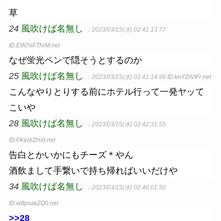
草
24
風吹けば名無し
：2023/03/15(水) 02:41:13.77
ID:EW7oFThrM.net
なぜ蛍光ペンで隠そうとするのか
25
風吹けば名無し
：2023/03/15(水) 02:41:14.96
ID:knYZrVtFr.net
こんなやりとりする前にホテル行って一発ヤッて
こいや
28
風吹けば名無し
：2023/03/15(水) 02:42:31.55
ID:FKeIXZH/d.net
告白とかいかにもチーズ＊やん
酒飲まして手繋いで持ち帰ればいいだけや
34
風吹けば名無し
：2023/03/15(水) 02:46:01.50
ID:w8pxakZQ0.net
>>28