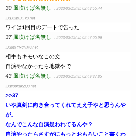
30
風吹けば名無し
：2023/03/15(水) 02:43:55.44
ID:L6xp0XTk0.net
ワイは1回目のデートで告った
37
風吹けば名無し
：2023/03/15(水) 02:47:05.96
ID:qmPrRdHM0.net
相手もキモいなこの文
自演やなかったら地獄やで
43
風吹けば名無し
：2023/03/15(水) 02:49:37.85
ID:w8pxakZQ0.net
>>37
いや真剣に向き合ってくれてええ子やと思うんや
が。
なんでこんな自演疑われてるんや？
自演やったらさすがにもっとおもろいこと書くわ