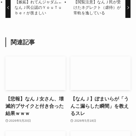
【嫉妬】れてんジャダム←
【閲覧注意】なんＪ民が受
なんＪ民公認のＹｏｕＴｕ
けたネグレクト（虐待）が
ｂｅｒが羨ましい
常軌を逸している
関連記事
【悲報】なんＪ女さん、壊
【なんＪ】ぽまいらが「う
滅的ブサイクと付き合った
んこ漏らした瞬間」を教え
結果ｗｗｗ
るスレ
2026年5月20日
2026年5月18日