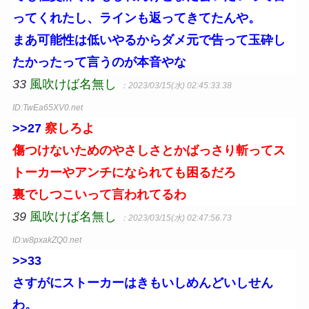
ってくれたし、ラインも返ってきてたんや。
まあ可能性は低いやるからダメ元で告って玉砕し
たかったって言うのが本音やな
33
風吹けば名無し
：2023/03/15(水) 02:45:33.38
ID:TwEa65XV0.net
>>27
察しろよ
傷つけないためのやさしさとかばっさり斬ってス
トーカーやアンチになられても困るだろ
裏でしつこいって言われてるわ
39
風吹けば名無し
：2023/03/15(水) 02:47:56.73
ID:w8pxakZQ0.net
>>33
さすがにストーカーはきもいしめんどいしせん
わ。