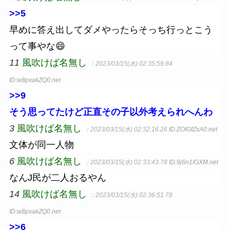
>>5
早めに答え出してダメやったらそっち行っとこう
って事やな😄
11
風吹けば名無し
：2023/03/15(水) 02:35:59.84
ID:w8pxakZQ0.net
>>9
そう思ってたけど正直その子以外考えられへんわ
3
風吹けば名無し
：2023/03/15(水) 02:32:16.26
ID:ZOIGfZxA0.net
文体が同一人物
6
風吹けば名無し
：2023/03/15(水) 02:33:43.78
ID:9j6n1IGXM.net
なんJ民が二人おるやん
14
風吹けば名無し
：2023/03/15(水) 02:36:51.78
ID:w8pxakZQ0.net
>>6