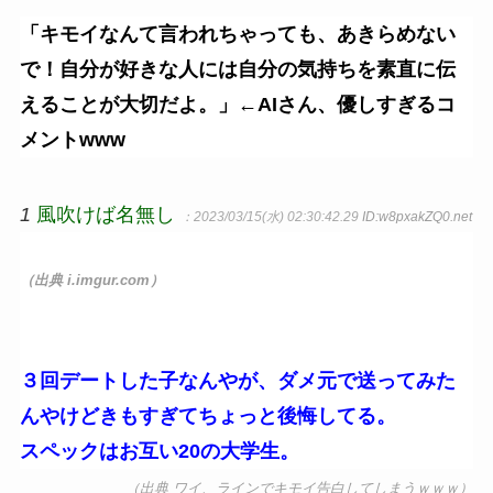
「キモイなんて言われちゃっても、あきらめない
で！自分が好きな人には自分の気持ちを素直に伝
えることが大切だよ。」←AIさん、優しすぎるコ
メントwww
1
風吹けば名無し
：2023/03/15(水) 02:30:42.29
ID:w8pxakZQ0.net
（出典 i.imgur.com）
３回デートした子なんやが、ダメ元で送ってみた
んやけどきもすぎてちょっと後悔してる。
スペックはお互い20の大学生。
（出典 ワイ、ラインでキモイ告白してしまうｗｗｗ）