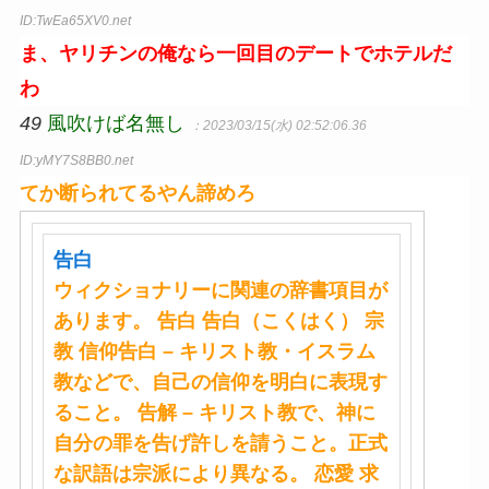
ID:TwEa65XV0.net
ま、ヤリチンの俺なら一回目のデートでホテルだ
わ
49
風吹けば名無し
：2023/03/15(水) 02:52:06.36
ID:yMY7S8BB0.net
てか断られてるやん諦めろ
告白
ウィクショナリーに関連の辞書項目が
あります。
告白
告白
（こくはく） 宗
教 信仰
告白
– キリスト教・イスラム
教などで、自己の信仰を明白に表現す
ること。 告解 – キリスト教で、神に
自分の罪を告げ許しを請うこと。正式
な訳語は宗派により異なる。 恋愛 求