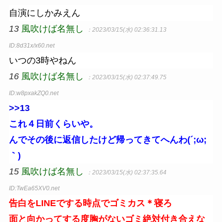
自演にしかみえん
13
風吹けば名無し
：2023/03/15(水) 02:36:31.13
ID:8d31x/x60.net
いつの3時やねん
16
風吹けば名無し
：2023/03/15(水) 02:37:49.75
ID:w8pxakZQ0.net
>>13
これ４日前くらいや。
んでその後に返信したけど帰ってきてへんわ(´;ω;
｀)
15
風吹けば名無し
：2023/03/15(水) 02:37:35.64
ID:TwEa65XV0.net
告白をLINEでする時点でゴミカス＊寝ろ
面と向かってする度胸がないゴミ絶対付き合えな