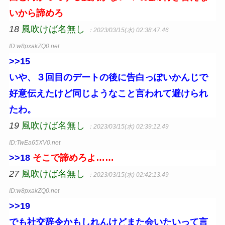
いから諦めろ
18
風吹けば名無し
：2023/03/15(水) 02:38:47.46
ID:w8pxakZQ0.net
>>15
いや、３回目のデートの後に告白っぽいかんじで
好意伝えたけど同じようなこと言われて避けられ
たわ。
19
風吹けば名無し
：2023/03/15(水) 02:39:12.49
ID:TwEa65XV0.net
>>18
そこで諦めろよ……
27
風吹けば名無し
：2023/03/15(水) 02:42:13.49
ID:w8pxakZQ0.net
>>19
でも社交辞令かもしれんけどまた会いたいって言