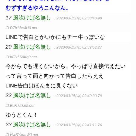
むずすぎるやろこんなん。
17
風吹けば名無し
：2023/03/15(水) 02:38:40.98
ID:DZh13w4H0.net
LINEで告白とかいかにもチー牛っぽいな
20
風吹けば名無し
：2023/03/15(水) 02:39:52.27
ID:hEH5S0Kq0.net
今からでも遅くないから、やっぱり直接伝えたい
って言って面と向かって告白したらええ
LINE告白はほんまに良くない
22
風吹けば名無し
：2023/03/15(水) 02:40:30.79
ID:EcFrk2kkM.net
ゆうとくん！
23
風吹けば名無し
：2023/03/15(水) 02:41:11.76
ID:HwSYkqnW0.net