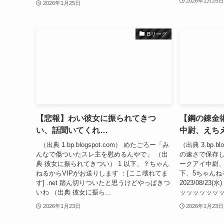
2026年1月25日
2026年1月25日
Bリーグ
【悲報】わい彼女に振られてきつ
【鋼の錬金
い、話聞いてくれ…
中尉、えち
（出典 1.bp.blogspot.com） めたごろー「み
（出典 3.bp.b
んなで傷ついたスレ主を慰めるんやで」 （出
の速さで保存し
典 彼女に振られてきつい） 1 以下、？ちゃん
ークアイ中尉、
ねるからVIPがお送りします ：[ここ壊れてま
下、5ちゃんね
す] .net 踏ん切りついたと思うけどやっぱきつ
2023/08/23(水)
いわ （出典 彼女に振ら...
ッッッッッッッッッ 
2026年1月23日
2026年1月23日