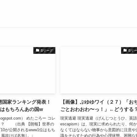
Bリーグ
Bリ
態国家ランキング発表！
【画像】ぷゆゆワイ（２７）「お
位はもちろんあの国w
ごとおわおわ〜っ！」←どうする
logspot.com） めたごろー コレ
現実逃避 現実逃避（げんじつとうひ、英語
？？ （出典 【朗報】世界の
escapism）は、現実に求められたり、何
10が公開されるwww1位はもち
なくてはならない物事から意図的に注意や
 風吹けば名無し ：
識をそらすための行為や心理状態。困難な