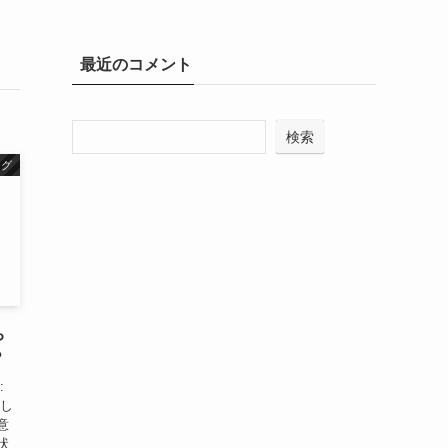
最近のコメント
検索
ーグ
ち
？
:
かし
意
状