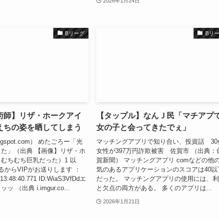
2026年1月24日
Bリーグ
Bリ
術師】リザ・ホークアイ
【タップル】なんＪ民「マチアプ
えちの姿を晒してしまう
女の子と会ってきたでぇ」
logspot.com） めたごろー「光
マッチングアプリで知り合い、投資話 30
た」（出典 【画像】リザ・ホ
女性が397万円詐欺被害 佐賀市 （出典：
むちむち巨乳だった）1 以
賀新聞） マッチングアプリ comなどの他
るからVIPがお送りします ：
気のあるアプリケーションのスコアは40以
 13:48:40.771 ID:WiaS3VfDdエ
だった。 マッチングアプリの使用には、
（出典 i.imgur.co...
と欠点の両方がある。 多くのアプリは...
2026年1月21日