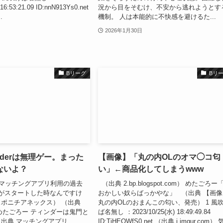
16:53:21.09 ID:nnN913Ys0.net
況から目をそむけ、不安から逃れようとす
.
機制。 人は本能的に不快感を避けるた...
2026年1月30日
Bリーグ
Bリ
nderは無理ゲー。まった
【画像】「丸の内OLのオマ◯コ匂
ないよ？
い」←商品化してしまうwww
マッチングアプリ利用の過去
（出典 2.bp.blogspot.com） めたごろー
がスタートした時なんですけ
おかしい奴らばっかやな」 （出典 【画像
ポニチアネックス） （出典
丸の内OLのおまんこの匂い、発売） 1 風
m） めたごろー ティンダーは鬼門と
ば名無し ：2023/10/25(水) 18:49:49.84
（出典 マッチングアプリ
ID:TiHEOWfS0.net （出典 i.imgur.com）