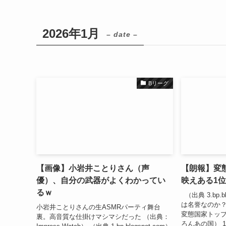
2026年1月
– date –
Bリーグ
【画像】小岩井ことりさん（声
【朗報】変
優）、自分の武器がよくわかってい
映えある1
るｗ
（出典 3.bp.b
は名誉なのか
小岩井ことりさんの生ASMRパーティ舞台
変態国家トップ
裏。高音質な仕掛けマシマシだった （出典：
ろんあの国） 1