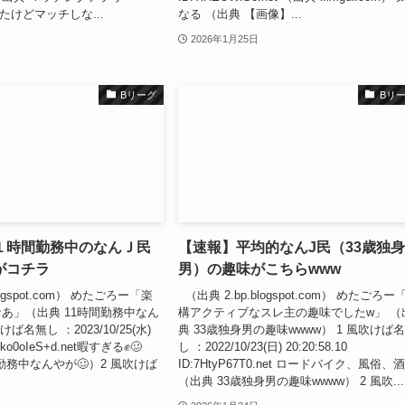
めたけどマッチしな...
なる （出典 【画像】...
2026年1月25日
Bリーグ
Bリ
１時間勤務中のなんＪ民
【速報】平均的なんJ民（33歳独
がコチラ
男）の趣味がこちらwww
logspot.com） めたごろー「楽
（出典 2.bp.blogspot.com） めたごろー
あ」（出典 11時間勤務中なん
構アクティブなスレ主の趣味でしたw」 （
ば名無し ：2023/10/25(水)
典 33歳独身男の趣味wwww） 1 風吹けば
ID:ko0oIeS+d.net暇すぎる✊🥴
し ：2022/10/23(日) 20:20:58.10
勤務中なんやが🥴）2 風吹けば
ID:7HtyP67T0.net ロードバイク、風俗、
（出典 33歳独身男の趣味wwww） 2 風吹...