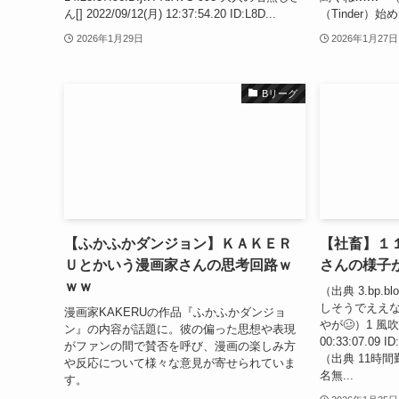
ん[] 2022/09/12(月) 12:37:54.20 ID:L8D...
（Tinder）始
2026年1月29日
2026年1月27日
Bリーグ
【ふかふかダンジョン】ＫＡＫＥＲ
【社畜】１
Ｕとかいう漫画家さんの思考回路ｗ
さんの様子
ｗｗ
（出典 3.bp.b
しそうでええな
漫画家KAKERUの作品『ふかふかダンジョ
やが🥴）1 風吹け
ン』の内容が話題に。彼の偏った思想や表現
00:33:07.09 
がファンの間で賛否を呼び、漫画の楽しみ方
（出典 11時間
や反応について様々な意見が寄せられていま
名無...
す。