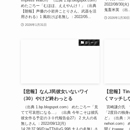
Impress Watch） （出典 1.bp.blogspot.com）
2022/08/30(火) 
めたごろー「むほほ、ええやんけ！」（出典
鬼畜米英 （出..
【朗報】声優の小岩井ことりさん、武器を活
用される）1 風吹けば名無し ：2022/05...
2026年1月30日
2026年1月31日
Bリーグ
【悲報】なんJ民彼女いないワイ
【悲報】Ti
（30）やけど終わっとる
くマッチし
（出典 1.bp.blogspot.com） めたごろー「見
宮崎謙介氏 
てて可哀想になる...」 （出典 今年こそは彼氏
「2度目の独身
彼女作る予定の３０代報告会27） 2 大人の名
ど」（出典：ス
無しさん ：2022/09/12(月)
nehori.co
14:28:37.96ID:jwTTbXvG 998 大人の名無しさ
聞くねwww 